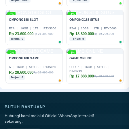
Terjual 200+
Terjual 20+
bosan karena ritme permainannya dinamis banget,
plus peluang dapat hadiahnya bikin makin semangat.
3 menit lalu
-1%
-1%
OMPONG188 SLOT
OMPONG188 SITUS
R7AI
|
16GB
|
1TB
|
RTX5060
R5AI
|
16GB
|
1TB
|
RTX5060
Rp 23.600.000
Rp 18.800.000
Rp 21.399.000
Rp 19.799.000
Terjual 6
Terjual 5
-1%
-1%
OMPONG188 GAME
GAME ONLINE
I7
|
16GB
|
512GB
|
RTX5050
CORE5
|
16GB
|
512GB
|
RTX4050
Rp 28.600.080
Rp 27.999.000
Rp 17.888.000
Rp 18.499.000
Terjual 6
BUTUH BANTUAN?
Hubungi kami melalui Official WhatsApp interaktif
sekarang.