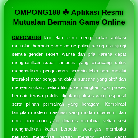
B
★
★
★
★
★
Suasana bermainnya bener-bener terasa makin
OMPONG188 ☘︎ Aplikasi Resmi
hidup! alur interaktif dan fitur mabar di ompong188
Mutualan Bermain Game Online
bikin tiap sesi game seru banget, pas buat isi waktu
luang sambil nyari hadiah!
baru saja
OMPONG188
kini telah resmi mengeluarkan aplikasi
mutualan bermain game online paling sering dikunjungi
Sari
• Semarang
✓
S
★
★
★
★
★
semua gender seperti wanita dan pria karena dapat
Fitur kolaboratifnya jempolan. Praktis digunakan dan
menghasilkan super fantastis yang dirancang untuk
peluang dapat bonus fantastisnya beneran nyata.
menghadirkan pengalaman bermain lebih seru melalui
Recommended buat yang suka mabar!
baru saja
interaksi antar pengguna dalam suasana yang aktif dan
menyenangkan. Setiap fitur dikembangkan agar proses
Deni
• Surabaya
✓
D
bermain terasa praktis, didukung akses yang responsif
★
★
★
★
★
Aksesnya super cepat dan responsif. Nggak ada kata
serta pilihan permainan yang beragam. Kombinasi
bosan karena ritme permainannya dinamis banget,
tampilan modern, navigasi yang mudah dipahami, dan
plus peluang dapat hadiahnya bikin makin semangat.
ritme permainan yang dinamis membuat setiap sesi
3 menit lalu
menghadirkan kesan berbeda, sekaligus membuka
Fahmi
• Bandung
✓
F
peluang menikmati hadiah menarik yang dapat