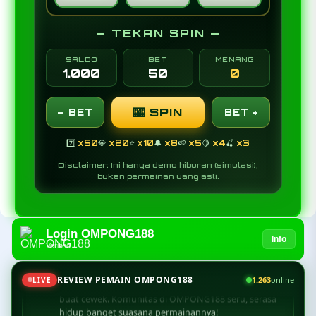
— TEKAN SPIN —
SALDO
BET
MENANG
1.000
50
0
🎰
SPIN
– BET
BET +
7️⃣
x50
💎
x20
⭐
x10
🔔
x8
🍉
x5
🍋
x4
🍒
x3
Disclaimer: Ini hanya demo hiburan (simulasi),
bukan permainan uang asli.
Fahmi
• Bandung
✓
Login OMPONG188
F
Info
★
★
★
★
★
Verified
Jarang ketemu aplikasi game yang ramah banget
buat cewek. Komunitas di OMPONG188 seru, serasa
REVIEW PEMAIN OMPONG188
1.269
online
LIVE
hidup banget suasana permainannya!
8 menit lalu