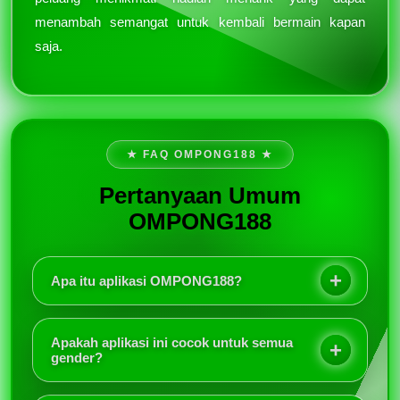
★
★
★
★
★
Jarang ketemu aplikasi game yang ramah banget
menambah semangat untuk kembali bermain kapan
buat cewek. Komunitas di OMPONG188 seru, serasa
saja.
hidup banget suasana permainannya!
8 menit lalu
Putri
• Yogyakarta
✓
P
★
★
★
★
★
Aplikasi mutualan paling top! Kombinasi antara
★ FAQ OMPONG188 ★
keseruan main game dan kesempatan dapat kejutan
menarik bikin OMPONG188 selalu jadi pilihan utama.
Pertanyaan Umum
2 menit lalu
OMPONG188
Andi
• Medan
✓
A
★
★
★
★
★
Navigasinya gampang dimengerti, jadi langsung
Apa itu aplikasi OMPONG188?
lancar pas pertama coba. Interaksi antar
penggunanya aktif banget, bikin betah berjam-jam.
OMPONG188 adalah aplikasi resmi mutualan
baru saja
bermain game online yang menghubungkan pemain
Apakah aplikasi ini cocok untuk semua
pria dan wanita dalam ruang kolaboratif interaktif
gender?
Rizal
• Jakarta
✓
R
yang seru dan dinamis.
★
★
★
★
★
Tentu saja! OMPONG188 dirancang ramah
Asyik banget aplikasi mutualannya! Di OMPONG188