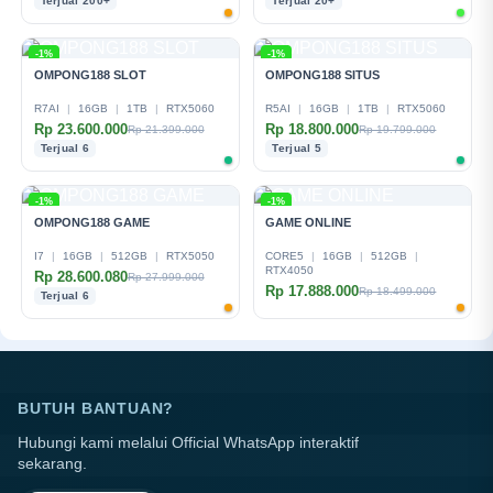
Terjual 200+
Terjual 20+
hidup banget suasana permainannya!
baru saja
-1%
-1%
OMPONG188 SLOT
OMPONG188 SITUS
R7AI
|
16GB
|
1TB
|
RTX5060
R5AI
|
16GB
|
1TB
|
RTX5060
Rp 23.600.000
Rp 18.800.000
Rp 21.399.000
Rp 19.799.000
Terjual 6
Terjual 5
-1%
-1%
OMPONG188 GAME
GAME ONLINE
I7
|
16GB
|
512GB
|
RTX5050
CORE5
|
16GB
|
512GB
|
RTX4050
Rp 28.600.080
Rp 27.999.000
Rp 17.888.000
Rp 18.499.000
Terjual 6
BUTUH BANTUAN?
Hubungi kami melalui Official WhatsApp interaktif
sekarang.