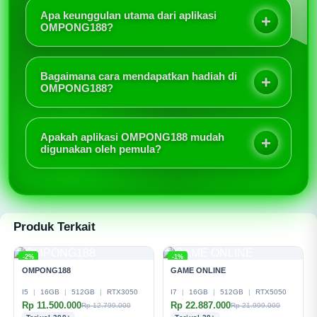
Aksesnya super cepat dan responsif. Nggak ada kata
pengguna dan menjadi tempat favorit bagi wanita
Apa keunggulan utama dari aplikasi
bosan karena ritme permainannya dinamis banget,
maupun pria untuk saling bersosialisasi dan bermain
OMPONG188?
plus peluang dapat hadiahnya bikin makin semangat.
bersama.
6 menit lalu
Aplikasi ini menawarkan navigasi yang mudah,
akses super responsif, tampilan modern, serta
Bagaimana cara mendapatkan hadiah di
Putri
• Yogyakarta
✓
P
ruang interaksi aktif yang membuat sesi bermain
OMPONG188?
★
★
★
★
★
tidak membosankan.
Aplikasi mutualan paling top! Kombinasi antara
Cukup aktif bermain dan berinteraksi di ruang
keseruan main game dan kesempatan dapat kejutan
kolaboratif. Ritme permainan yang dinamis
menarik bikin OMPONG188 selalu jadi pilihan utama.
Apakah aplikasi OMPONG188 mudah
dirancang untuk memberikan peluang meraih
6 menit lalu
digunakan oleh pemula?
kejutan hadiah super fantastis.
Rizal
Sangat mudah. Dengan alur yang praktis dan
• Jakarta
✓
R
★
★
★
★
★
antarmuka yang intuitif, siapa pun bisa langsung
Asyik banget aplikasi mutualannya! Di OMPONG188
bergabung dan menikmati permainan tanpa
bisa ketemu banyak teman baru sambil main game.
hambatan.
Produk Terkait
Tampilannya modern dan nggak bikin pusing!
2 menit lalu
-2%
-1%
OMPONG188
GAME ONLINE
Fahmi
• Bandung
✓
F
★
★
★
★
★
I5
|
16GB
|
512GB
|
RTX3050
I7
|
16GB
|
512GB
|
RTX5050
Jarang ketemu aplikasi game yang ramah banget
Rp 11.500.000
Rp 22.887.000
Rp 12.799.000
Rp 21.999.000
buat cewek. Komunitas di OMPONG188 seru, serasa