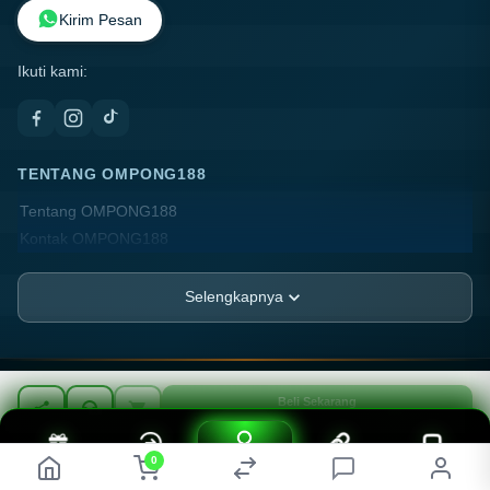
Kirim Pesan
Ikuti kami:
TENTANG OMPONG188
Tentang OMPONG188
Kontak OMPONG188
Lokasi Toko
FAQ
Selengkapnya
PT.ANGIN RIBUT
JL. Harapan Blok Melati No. 27, Kel. Pademangan
Barat,
ANGIN-RIBUT ©
2026
PT ANGIN-RIBUT. All rights reserved.
Beli Sekarang
Rp 20.789.000
Kec. Jakarta, Kota Jakarta, DKI JAKARTA, 11752
INFORMASI
0
Promosi
Login
Alternatif
Live Chat
Daftar
Syarat & Ketentuan