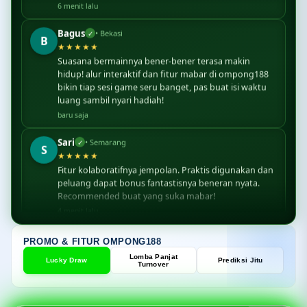
Bagus
• Bekasi
✓
B
★
★
★
★
★
Suasana bermainnya bener-bener terasa makin
hidup! alur interaktif dan fitur mabar di ompong188
bikin tiap sesi game seru banget, pas buat isi waktu
luang sambil nyari hadiah!
baru saja
Sari
• Semarang
✓
S
★
★
★
★
★
Fitur kolaboratifnya jempolan. Praktis digunakan dan
peluang dapat bonus fantastisnya beneran nyata.
Recommended buat yang suka mabar!
4 menit lalu
Deni
• Surabaya
✓
D
★
★
★
★
★
PROMO & FITUR OMPONG188
Aksesnya super cepat dan responsif. Nggak ada kata
bosan karena ritme permainannya dinamis banget,
Lomba Panjat
Lucky Draw
Prediksi Jitu
Turnover
plus peluang dapat hadiahnya bikin makin semangat.
6 menit lalu