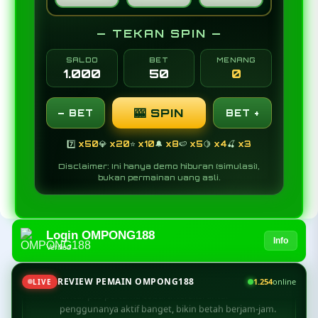
— TEKAN SPIN —
SALDO
BET
MENANG
1.000
50
0
🎰
SPIN
– BET
BET +
7️⃣
x50
💎
x20
⭐
x10
🔔
x8
🍉
x5
🍋
x4
🍒
x3
Disclaimer: Ini hanya demo hiburan (simulasi),
bukan permainan uang asli.
Andi
• Medan
✓
A
Login OMPONG188
Info
★
★
★
★
★
Verified
Navigasinya gampang dimengerti, jadi langsung
lancar pas pertama coba. Interaksi antar
REVIEW PEMAIN OMPONG188
1.259
online
LIVE
penggunanya aktif banget, bikin betah berjam-jam.
6 menit lalu