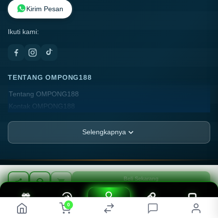
Kirim Pesan
Ikuti kami:
TENTANG OMPONG188
Tentang OMPONG188
Kontak OMPONG188
Lokasi Toko
FAQ
Selengkapnya
PT.ANGIN RIBUT
JL. Harapan Blok Melati No. 27, Kel. Pademangan
Barat,
ANGIN-RIBUT ©
2026
PT ANGIN-RIBUT. All rights reserved.
Beli Sekarang
Rp 20.789.000
Kec. Jakarta, Kota Jakarta, DKI JAKARTA, 11752
INFORMASI
0
Promosi
Login
Alternatif
Live Chat
Daftar
Syarat & Ketentuan