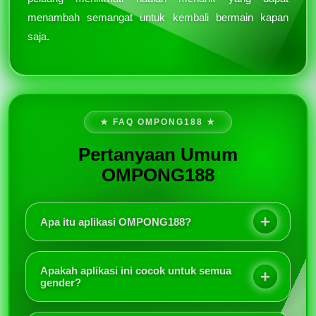
Jarang ketemu aplikasi game yang ramah banget
menambah semangat untuk kembali bermain kapan
buat cewek. Komunitas di OMPONG188 seru, serasa
saja.
hidup banget suasana permainannya!
1 menit lalu
Bagus
• Bekasi
✓
B
★
★
★
★
★
Suasana bermainnya bener-bener terasa makin
★ FAQ OMPONG188 ★
hidup! alur interaktif dan fitur mabar di ompong188
bikin tiap sesi game seru banget, pas buat isi waktu
Pertanyaan Umum
luang sambil nyari hadiah!
4 menit lalu
OMPONG188
Andi
• Medan
✓
A
★
★
★
★
★
Apa itu aplikasi OMPONG188?
Navigasinya gampang dimengerti, jadi langsung
lancar pas pertama coba. Interaksi antar
OMPONG188 adalah aplikasi resmi mutualan
penggunanya aktif banget, bikin betah berjam-jam.
bermain game online yang menghubungkan pemain
1 menit lalu
Apakah aplikasi ini cocok untuk semua
pria dan wanita dalam ruang kolaboratif interaktif
gender?
Rizal
• Jakarta
✓
yang seru dan dinamis.
R
★
★
★
★
★
Tentu saja! OMPONG188 dirancang ramah