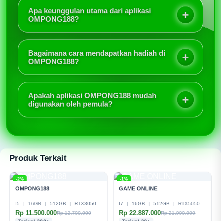
Asyik banget aplikasi mutualannya! Di OMPONG188
pengguna dan menjadi tempat favorit bagi wanita
Apa keunggulan utama dari aplikasi
bisa ketemu banyak teman baru sambil main game.
maupun pria untuk saling bersosialisasi dan bermain
OMPONG188?
Tampilannya modern dan nggak bikin pusing!
bersama.
2 menit lalu
Aplikasi ini menawarkan navigasi yang mudah,
akses super responsif, tampilan modern, serta
Bagaimana cara mendapatkan hadiah di
Deni
• Surabaya
✓
D
ruang interaksi aktif yang membuat sesi bermain
OMPONG188?
★
★
★
★
★
tidak membosankan.
Aksesnya super cepat dan responsif. Nggak ada kata
Cukup aktif bermain dan berinteraksi di ruang
bosan karena ritme permainannya dinamis banget,
kolaboratif. Ritme permainan yang dinamis
plus peluang dapat hadiahnya bikin makin semangat.
Apakah aplikasi OMPONG188 mudah
dirancang untuk memberikan peluang meraih
digunakan oleh pemula?
2 menit lalu
kejutan hadiah super fantastis.
Sangat mudah. Dengan alur yang praktis dan
Putri
• Yogyakarta
✓
P
★
★
★
★
★
antarmuka yang intuitif, siapa pun bisa langsung
Aplikasi mutualan paling top! Kombinasi antara
bergabung dan menikmati permainan tanpa
keseruan main game dan kesempatan dapat kejutan
hambatan.
Produk Terkait
menarik bikin OMPONG188 selalu jadi pilihan utama.
baru saja
-2%
-1%
OMPONG188
GAME ONLINE
Sari
• Semarang
✓
S
★
★
★
★
★
I5
|
16GB
|
512GB
|
RTX3050
I7
|
16GB
|
512GB
|
RTX5050
Fitur kolaboratifnya jempolan. Praktis digunakan dan
Rp 11.500.000
Rp 22.887.000
Rp 12.799.000
Rp 21.999.000